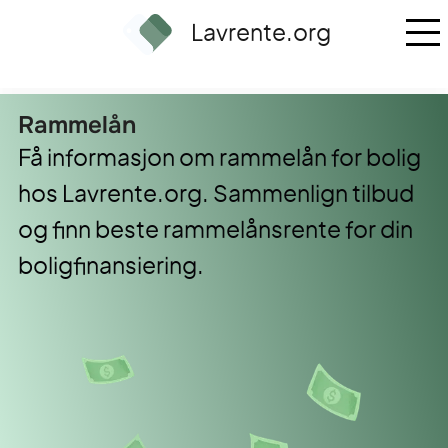
Lavrente.org
rammelån
Få informasjon om rammelån for bolig
hos Lavrente.org. Sammenlign tilbud
og finn beste rammelånsrente for din
boligfinansiering.