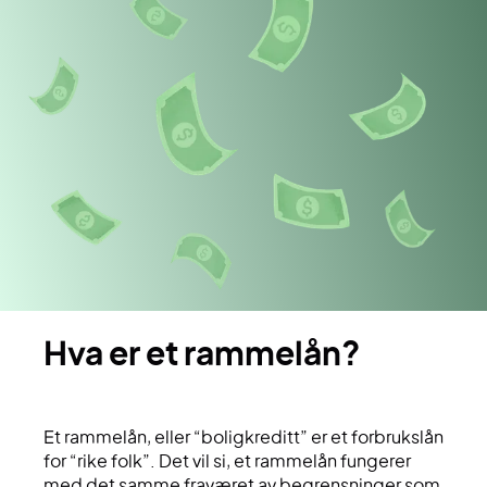
hva er et rammelån?
Et rammelån, eller “boligkreditt” er et forbrukslån
for “rike folk”. Det vil si, et rammelån fungerer
med det samme fraværet av begrensninger som