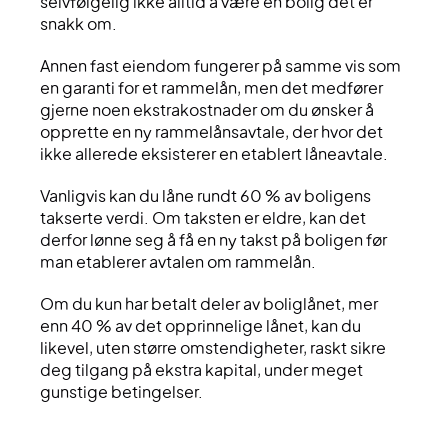
selvfølgelig ikke alltid å være en bolig det er
snakk om.
Annen fast eiendom fungerer på samme vis som
en garanti for et rammelån, men det medfører
gjerne noen ekstrakostnader om du ønsker å
opprette en ny rammelånsavtale, der hvor det
ikke allerede eksisterer en etablert låneavtale.
Vanligvis kan du låne rundt 60 % av boligens
takserte verdi. Om taksten er eldre, kan det
derfor lønne seg å få en ny takst på boligen før
man etablerer avtalen om rammelån.
Om du kun har betalt deler av boliglånet, mer
enn 40 % av det opprinnelige lånet, kan du
likevel, uten større omstendigheter, raskt sikre
deg tilgang på ekstra kapital, under meget
gunstige betingelser.