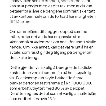
Låneavtalen som er etablert, spesifiserer at du
kan ta ut penger med et gitt tak, men at du kun
betaler for å låne de pengene som faktisk er tatt
ut av kontoen, selv om du fortsatt har muligheten
til å låne mer.
Om rammelånet ditt legges opp på samme
måte, betyr det at du har en ganske stor
økonomisk støtdemper, om noe uforutsett skulle
hende. Om ikke annet, kan det være lurt å ha en
avtale, som raskt gir deg tilgang på penger om
det skulle trengs.
Dette gjør det vanskelig å beregne de faktiske
kostnadene ved et rammelån på helt nøyaktig
vis. For eksemplets skyld bruker de fleste
banker derfor en fast ramme på kr. 1 000 000,
som er blitt utnyttet med 80 % av beløpet.
Deretter regnes det ut som et vanlig annuitetslån
som nedbetales over 15 år.