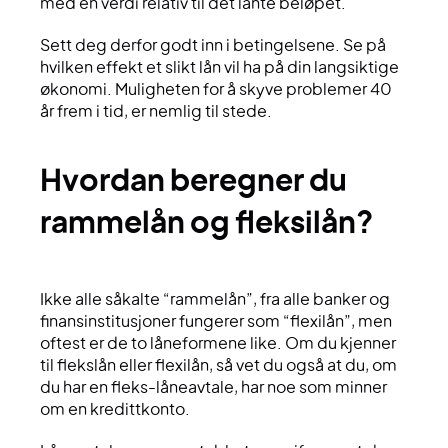
med en verdi relativ til det lånte beløpet.
Sett deg derfor godt inn i betingelsene. Se på
hvilken effekt et slikt lån vil ha på din langsiktige
økonomi. Muligheten for å skyve problemer 40
år frem i tid, er nemlig til stede.
hvordan beregner du
rammelån og fleksilån?
Ikke alle såkalte “rammelån”, fra alle banker og
finansinstitusjoner fungerer som “flexilån”, men
oftest er de to låneformene like. Om du kjenner
til flekslån eller flexilån, så vet du også at du, om
du har en fleks-låneavtale, har noe som minner
om en kredittkonto.