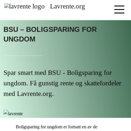
Lavrente.org
BSU – BOLIGSPARING FOR
UNGDOM
Spar smart med BSU - Boligsparing for
ungdom. Få gunstig rente og skattefordeler
med Lavrente.org.
Boligsparing for ungdom er fortsatt en av de