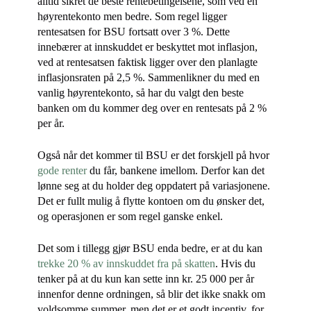
alltid sikret de beste rentebetingelsene, som ved en
høyrentekonto men bedre. Som regel ligger
rentesatsen for BSU fortsatt over 3 %. Dette
innebærer at innskuddet er beskyttet mot inflasjon,
ved at rentesatsen faktisk ligger over den planlagte
inflasjonsraten på 2,5 %. Sammenlikner du med en
vanlig høyrentekonto, så har du valgt den beste
banken om du kommer deg over en rentesats på 2 %
per år.
Også når det kommer til BSU er det forskjell på hvor
gode renter
du får, bankene imellom. Derfor kan det
lønne seg at du holder deg oppdatert på variasjonene.
Det er fullt mulig å flytte kontoen om du ønsker det,
og operasjonen er som regel ganske enkel.
Det som i tillegg gjør BSU enda bedre, er at du kan
trekke 20 % av innskuddet fra på skatten
. Hvis du
tenker på at du kun kan sette inn kr. 25 000 per år
innenfor denne ordningen, så blir det ikke snakk om
voldsomme summer, men det er et godt incentiv, for