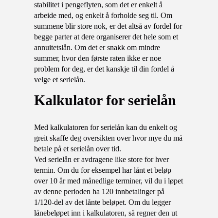
stabilitet i pengeflyten, som det er enkelt å
arbeide med, og enkelt å forholde seg til. Om
summene blir store nok, er det altså av fordel for
begge parter at dere organiserer det hele som et
annuitetslån. Om det er snakk om mindre
summer, hvor den første raten ikke er noe
problem for deg, er det kanskje til din fordel å
velge et serielån.
kalkulator for serielån
Med kalkulatoren for serielån kan du enkelt og
greit skaffe deg oversikten over hvor mye du må
betale på et serielån over tid.
Ved serielån er avdragene like store for hver
termin. Om du for eksempel har lånt et beløp
over 10 år med månedlige terminer, vil du i løpet
av denne perioden ha 120 innbetalinger på
1/120-del av det lånte beløpet. Om du legger
lånebeløpet inn i kalkulatoren, så regner den ut