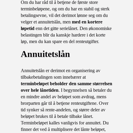
Om du har råd til å betjene de første store
terminbeløpene, og om du har en stabil og sterk
betalingsevne, vil det derimot lønne seg om du
velger et annuitetslån, men
med en kortere
løpetid
enn det gitte serielånet. Den økonomiske
belastingen blir da kanskje hardere i det korte
løp, men du kan spare en del renteutgifter.
annuitetslån
Annuitetslån er derimot en organisering av
tilbakebetalingen som innebærer at
terminbeløpet beholder den samme størrelsen
over hele lånetiden
. I begynnelsen så betaler du
en mindre andel av beløpet som avdrag, mens
brorparten går til å betjene renteutgiftene. Over
tid synker så rente-andelen, og større deler av
beløpet brukes til å betale tilbake lånet.
Terminbeløpet kalles vanligvis for annuitet. Du
finner det ved å multiplisere det lånte beløpet,