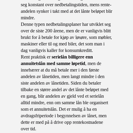
seg konstant over nedbetalingstiden, mens rente-
andelen synker i takt med at det lånte beløpet blir
mindre.
Denne typen nedbetalingsplaner har utviklet seg
over de siste 200 årene, men de er vanligvis blitt
brukt for å betale for kjøp av løsøre, som møbler,
maskiner eller til og med biler, det som man i
dag vanligvis kaller for konsumkreditt.
Rent praktisk er
serielån billigere enn
annuitetslån med samme løpetid
, men de
innebærer at du må betale mer i den første
andelen av lånetiden, men langt mindre i den
siste andelen av lånetiden. Siden du betaler
tilbake en større andel av det lånte beløpet med
en gang, blir andelen av gjeld ved et serielån
alltid mindre, enn om samme lån ble organisert
som et annuitetslån. Det er mulig å ha en
avdragsfriperiode i begynnelsen av lånet, men
dette er med på å drive opp rentekostnadene
over tid.