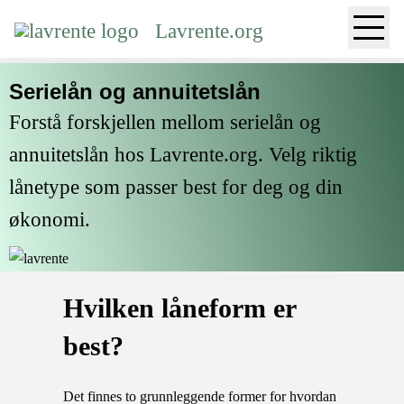
Lavrente.org
serielån og annuitetslån
Forstå forskjellen mellom serielån og
annuitetslån hos Lavrente.org. Velg riktig
lånetype som passer best for deg og din
økonomi.
hvilken låneform er
best?
Det finnes to grunnleggende former for hvordan