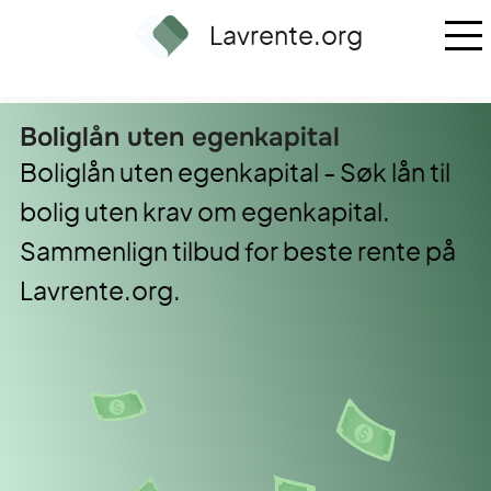
Lavrente.org
boliglån uten egenkapital
Boliglån uten egenkapital - Søk lån til
bolig uten krav om egenkapital.
Sammenlign tilbud for beste rente på
Lavrente.org.