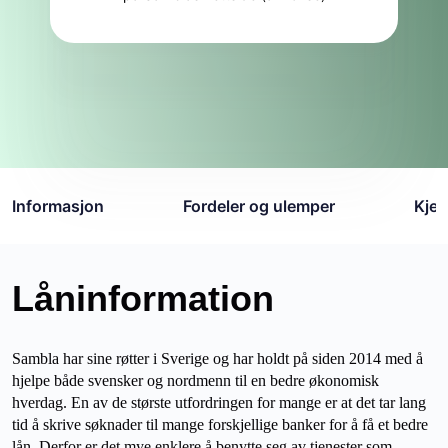
Informasjon
Fordeler og ulemper
Kje
Låninformation
Sambla har sine røtter i Sverige og har holdt på siden 2014 med å
hjelpe både svensker og nordmenn til en bedre økonomisk
hverdag. En av de største utfordringen for mange er at det tar lang
tid å skrive søknader til mange forskjellige banker for å få et bedre
lån. Derfor er det mye enklere å benytte seg av tjenester som