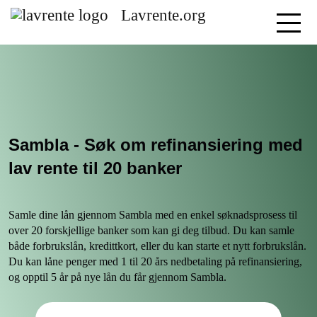
Lavrente.org
Sambla - Søk om refinansiering med
lav rente til 20 banker
Samle dine lån gjennom Sambla med en enkel søknadsprosess til
over 20 forskjellige banker som kan gi deg tilbud. Du kan samle
både forbrukslån, kredittkort, eller du kan starte et nytt forbrukslån.
Du kan låne penger med 1 til 20 års nedbetaling på refinansiering,
og opptil 5 år på nye lån du får gjennom Sambla.