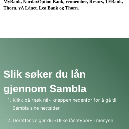
MyBank, NordaxOption Bank, re:member, Resurs, TFBank,
Thorn, yA Lånet, Lea Bank og Thorn.
Slik søker du lån
gjennom Sambla
Klikk på «søk nå» knappen nedenfor for å gå til
Sambla sine nettsider
Deretter velger du «Ulike lånetyper» i menyen