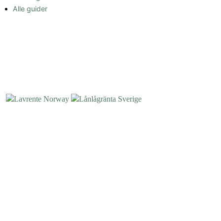
Alle guider
OM OSS
Lavrente.org eies av Enkla Media s.r.o (07992599) og er et uavhengig,
annonsestøttet nettsted som sammenligner lån.
Copyright © 2026 Lavrente.org. All Rights Reserved.