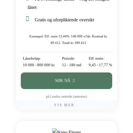
lånet
Gratis og uforpliktende oversikt
Exsempel: Eff. rente 13,44%. 140.000 o/5år. Kostnad kr
49.412. Totalt kr 189.412
Lånebeløp:
Periode:
Eff. rente:
10 000 - 800 000 kr
12 - 180 md
9,45 - 17,77 %
SØK NÅ
på Lendos nettside (annonse)
VIS MER