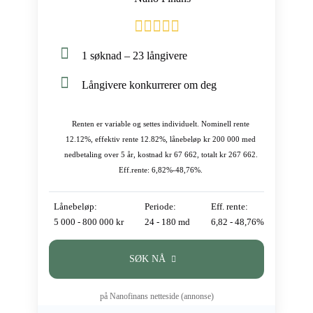
1 søknad – 23 långivere
Långivere konkurrerer om deg
Renten er variable og settes individuelt. Nominell rente
12.12%, effektiv rente 12.82%, lånebeløp kr 200 000 med
nedbetaling over 5 år, kostnad kr 67 662, totalt kr 267 662.
Eff.rente: 6,82%-48,76%.
Lånebeløp:
Periode:
Eff. rente:
5 000 - 800 000 kr
24 - 180 md
6,82 - 48,76%
SØK NÅ
på Nanofinans netteside (annonse)