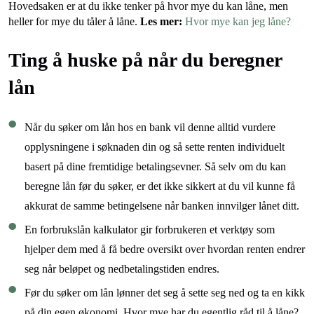
Hovedsaken er at du ikke tenker på hvor mye du kan låne, men
heller for mye du tåler å låne.
Les mer:
Hvor mye kan jeg låne?
Ting å huske på når du beregner
lån
Når du søker om lån hos en bank vil denne alltid vurdere
opplysningene i søknaden din og så sette renten individuelt
basert på dine fremtidige betalingsevner. Så selv om du kan
beregne lån før du søker, er det ikke sikkert at du vil kunne få
akkurat de samme betingelsene når banken innvilger lånet ditt.
En forbrukslån kalkulator gir forbrukeren et verktøy som
hjelper dem med å få bedre oversikt over hvordan renten endrer
seg når beløpet og nedbetalingstiden endres.
Før du søker om lån lønner det seg å sette seg ned og ta en kikk
på din egen økonomi. Hvor mye har du egentlig råd til å låne?