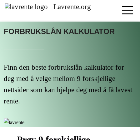
Lavrente.org
FORBRUKSLÅN KALKULATOR
Finn den beste forbrukslån kalkulator for
deg med å velge mellom 9 forskjellige
nettsider som kan hjelpe deg med å få lavest
rente.
Prøv 9 forskjellige