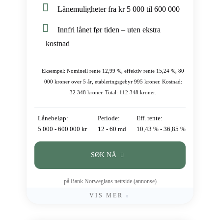
Lånemuligheter fra kr 5 000 til 600 000
Innfri lånet før tiden – uten ekstra
kostnad
Eksempel: Nominell rente 12,99 %, effektiv rente 15,24 %, 80
000 kroner over 5 år, etableringsgebyr 995 kroner. Kostnad:
32 348 kroner. Total: 112 348 kroner.
Lånebeløp:
Periode:
Eff. rente:
5 000 - 600 000 kr
12 - 60 md
10,43 % - 36,85 %
SØK NÅ
på Bank Norwegians nettside (annonse)
VIS MER