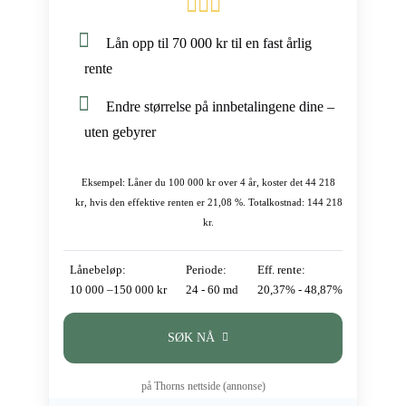
Lån opp til 70 000 kr til en fast årlig
rente
Endre størrelse på innbetalingene dine –
uten gebyrer
Eksempel: Låner du 100 000 kr over 4 år, koster det 44 218
kr, hvis den effektive renten er 21,08 %. Totalkostnad: 144 218
kr.
Lånebeløp:
Periode:
Eff. rente:
10 000 –150 000 kr
24 - 60 md
20,37% - 48,87%
SØK NÅ
på Thorns nettside (annonse)