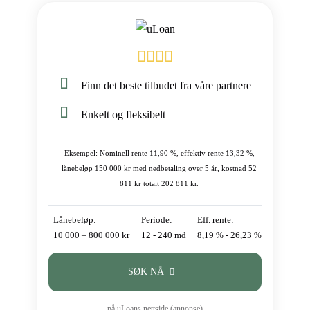
Finn det beste tilbudet fra våre partnere
Enkelt og fleksibelt
Eksempel: Nominell rente 11,90 %, effektiv rente 13,32 %,
lånebeløp 150 000 kr med nedbetaling over 5 år, kostnad 52
811 kr totalt 202 811 kr.
Lånebeløp:
Periode:
Eff. rente:
10 000 – 800 000 kr
12 - 240 md
8,19 % - 26,23 %
SØK NÅ
på uLoans nettside (annonse)