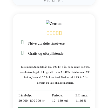
VIS MER
Nøye utvalgte långivere
Gratis og uforpliktende
Eksempel: Annuitetslån 150 000 kr, 5 år, nom. rente 10,90%,
etabl.-/termingeb. 0 kr gir eff. rente 11,46%. Totalkostnad 195
240 kr, kostnad 3 254 kr/måned. Nedbet.tid 1-15 år, 5 år
dersom du ikke skal refinansiere.
Lånebeløp:
Periode:
Eff. rente:
20 000 - 800 000 kr
12 - 180 md
11,46 %