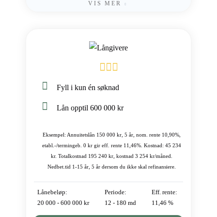
VIS MER
Fyll i kun én søknad
Lån opptil 600 000 kr
Eksempel: Annuitetslån 150 000 kr, 5 år, nom. rente 10,90%,
etabl.-/termingeb. 0 kr gir eff. rente 11,46%. Kostnad: 45 234
kr. Totalkostnad 195 240 kr, kostnad 3 254 kr/måned.
Nedbet.tid 1-15 år, 5 år dersom du ikke skal refinansiere.
Lånebeløp:
Periode:
Eff. rente:
20 000 - 600 000 kr
12 - 180 md
11,46 %