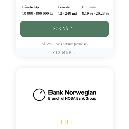
Lånebeløp:
Periode:
Eff. rente:
10 000 - 800 000 kr
12 - 240 md
8,19 % - 26,23 %
SØK NÅ
på Axo FInans nettside (annonse)
VIS MER