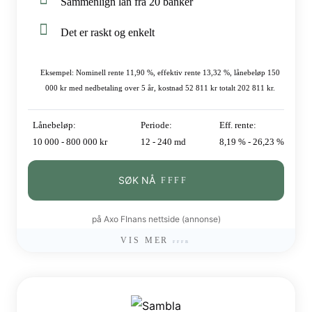
Sammenlign lån fra 20 banker
Det er raskt og enkelt
Eksempel: Nominell rente 11,90 %, effektiv rente 13,32 %, lånebeløp 150
000 kr med nedbetaling over 5 år, kostnad 52 811 kr totalt 202 811 kr.
Lånebeløp:
Periode:
Eff. rente:
10 000 - 800 000 kr
12 - 240 md
8,19 % - 26,23 %
SØK NÅ
på Axo FInans nettside (annonse)
VIS MER