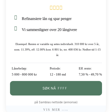
Refinansiere lån og spar penger
Vi sammenligner over 20 långivere
Eksempel: Renten er variable og settes individuelt. 310 000 kr over 5 år,
nom. 11.39%, eff. 12.00% kost. 6 801 kr, tot. 408 036 kr. Nedbet tid 1-15
år.
Lånebeløp:
Periode:
Eff. rente:
5 000 - 800 000 kr
12 - 180 md
7,50 % - 49,70 %
SØK NÅ
på Samblas nettside (annonse)
VIS MER