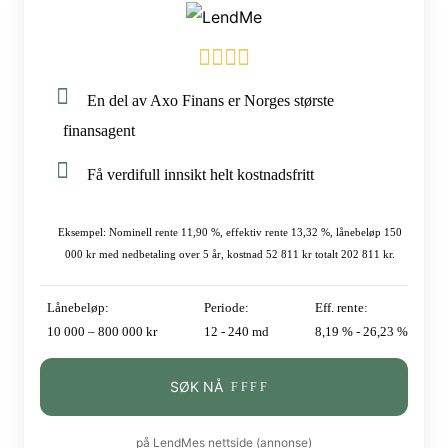
En del av Axo Finans er Norges største
finansagent
Få verdifull innsikt helt kostnadsfritt
Eksempel: Nominell rente 11,90 %, effektiv rente 13,32 %, lånebeløp 150
000 kr med nedbetaling over 5 år, kostnad 52 811 kr totalt 202 811 kr.
Lånebeløp:
Periode:
Eff. rente:
10 000 – 800 000 kr
12 - 240 md
8,19 % - 26,23 %
SØK NÅ
på LendMes nettside (annonse)