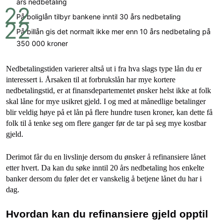
års nedbetaling
På boliglån tilbyr bankene inntil 30 års nedbetaling
På billån gis det normalt ikke mer enn 10 års nedbetaling på
350 000 kroner
Nedbetalingstiden varierer altså ut i fra hva slags type lån du er
interessert i. Årsaken til at forbrukslån har mye kortere
nedbetalingstid, er at finansdepartementet ønsker helst ikke at folk
skal låne for mye usikret gjeld. I og med at månedlige betalinger
blir veldig høye på et lån på flere hundre tusen kroner, kan dette få
folk til å tenke seg om flere ganger før de tar på seg mye kostbar
gjeld.
Derimot får du en livslinje dersom du ønsker å refinansiere lånet
etter hvert. Da kan du søke inntil 20 års nedbetaling hos enkelte
banker dersom du føler det er vanskelig å betjene lånet du har i
dag.
Hvordan kan du refinansiere gjeld opptil