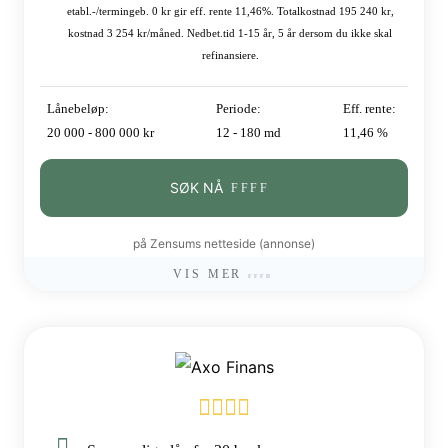
etabl.-/termingeb. 0 kr gir eff. rente 11,46%. Totalkostnad 195 240 kr,
kostnad 3 254 kr/måned. Nedbet.tid 1-15 år, 5 år dersom du ikke skal
refinansiere.
Lånebeløp:
Periode:
Eff. rente:
20 000 - 800 000 kr
12 - 180 md
11,46 %
SØK NÅ
på Zensums netteside (annonse)
VIS MER