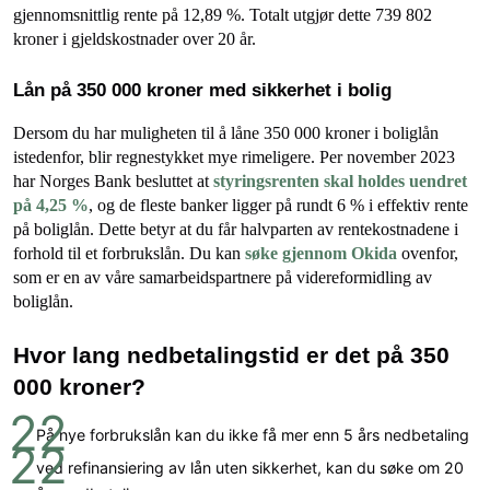
gjennomsnittlig rente på 12,89 %. Totalt utgjør dette 739 802
kroner i gjeldskostnader over 20 år.
Lån på 350 000 kroner med sikkerhet i bolig
Dersom du har muligheten til å låne 350 000 kroner i boliglån
istedenfor, blir regnestykket mye rimeligere. Per november 2023
har Norges Bank besluttet at
styringsrenten skal holdes uendret
på 4,25 %
, og de fleste banker ligger på rundt 6 % i effektiv rente
på boliglån. Dette betyr at du får halvparten av rentekostnadene i
forhold til et forbrukslån. Du kan
søke gjennom Okida
ovenfor,
som er en av våre samarbeidspartnere på videreformidling av
boliglån.
Hvor lang nedbetalingstid er det på 350
000 kroner?
På nye forbrukslån kan du ikke få mer enn 5 års nedbetaling
ved refinansiering av lån uten sikkerhet, kan du søke om 20