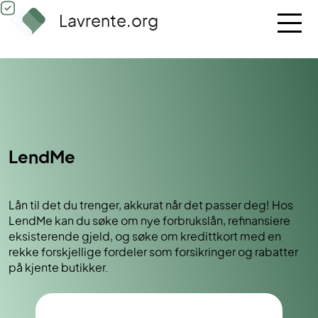
Lavrente.org
LendMe
Lån til det du trenger, akkurat når det passer deg! Hos
LendMe kan du søke om nye forbrukslån, refinansiere
eksisterende gjeld, og søke om kredittkort med en
rekke forskjellige fordeler som forsikringer og rabatter
på kjente butikker.