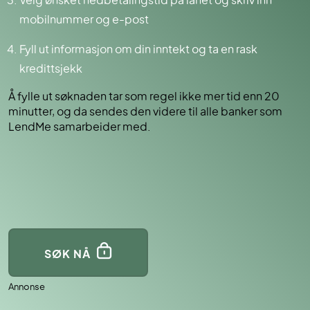
Velg ønsket nedbetalingstid på lånet og skriv inn
mobilnummer og e-post
Fyll ut informasjon om din inntekt og ta en rask
kredittsjekk
Å fylle ut søknaden tar som regel ikke mer tid enn 20
minutter, og da sendes den videre til alle banker som
LendMe samarbeider med.
SØK NÅ
Annonse