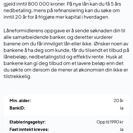
gjeld inntil 800 000 kroner. På nye lån kan du få 5 års
nedbetaling, mens på refinansiering kan du søke om
inntil 20 år for å frigjøre mer kapital i hverdagen.
Låneformidlerens oppgave er å sende søknaden din til
alle samarbeidende banker, og deretter vurderer
banene om du får innvilget lån eller ikke. Ønsker noen av
bankene å ha deg som kunde, får du tilsendt et tilbud på
lånebeløp, nedbetalingstid og effektiv rente. Husk at
bankene kan gi deg tilbud om et lavere beløp enn det
du søkte om dersom de mener at økonomien din ikke er
tilstrekkelig.
Min. alder:
20 år
BankID:
Ja
Etableringsgebyr:
Opp til 1990 kr
Fast inntekt kreves:
Ja