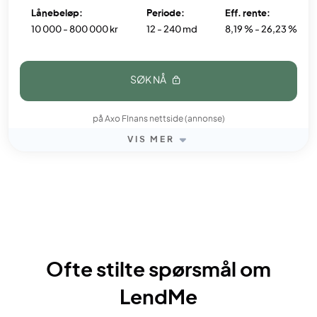
Lånebeløp:
Periode:
Eff. rente:
10 000 - 800 000 kr
12 - 240 md
8,19 % - 26,23 %
SØK NÅ
på Axo FInans nettside (annonse)
VIS MER
Ofte stilte spørsmål om
LendMe