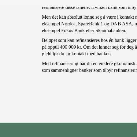
Hvis du opplever at du har mye gjeld med dyre mån
refinansiere disse lånene. Hvilken bank som tilbyr
Men det kan absolutt lønne seg å være i kontakt me
eksempel Nordea, SpareBank 1 og DNB ASA, men d
eksempel Fokus Bank eller Skandiabanken.
Beløpet som kan refinansieres hos én bank ligger
på opptil 400 000 kr. Om det lønner seg for deg å 
gjeld før du tar kontakt med banken.
Med refinansiering har du en enklere økonomisk hv
som sammenligner banker som tilbyr refinansieri