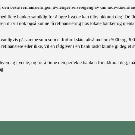
edlige gebyrer og har følelsen av å miste oversikt over hva du faktisk 
 den beste refinansieringen avhenger selvfølgelig av din individuelle si
d flere banker samtidig for å høre hva de kan tilby akkurat deg. De fles
u vil nok også kunne få refinansiering hos lokale banker og utenland
 vanligvis på samme sum som et forbrukslån, altså mellom 5000 og 300 
refinansiere eller ikke, vil en rådgiver i en bank raskt kunne gi deg et 
erdag i vente, og for å finne den perfekte banken for akkurat deg, må d
ng.