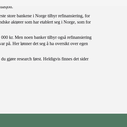
betaler hver termin, kan det lønne seg for deg å
tuasjon.
te store bankene i Norge tilbyr refinansiering, for
ske aktører som har etablert seg i Norge, som for
000 kr. Men noen banker tilbyr også refinansiering
svar på. Her lønner det seg å ha oversikt over egen
u gjøre research først. Heldigvis finnes det sider