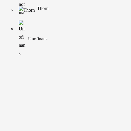
Thorn
 markedet kan tilby, og på denne måten funnet en
g i form av bedre oversikt over økonomien din.
Unofinans
behøver å refinansiere? Refinansiering er kort fortalt
grunn et nytt lån som finansierer det gamle lånet.
ersikt over økonomien. I stedet for å forholde deg til
e ønsker å pusse opp, men det kan være lurt å ta en