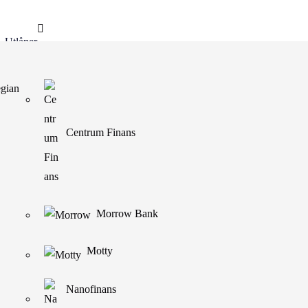
Utlåner
 gjeld
gian
Centrum Finans
Morrow Bank
en vil overta tilbakebetalingen for deg, og du vil på
Motty
Nanofinans