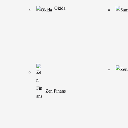
Okida
Å søke om refinansiering av gjeld er i dag en svæ
refinansiering som passer deg og din økonomiske s
Svar vil du få innen kort tid, og du er dermed m
Ved å refinansiere gjelden din vil du kunne få la
hva er refinansiering o
Refinansiering er et ord man ofte hører om i forb
et lån som samler andre lån, gjerne dyre smålån so
Ved å samle gjeld hos én bank, vil du kunne få me
flerfoldige regninger som dumper ned i postkassen
Zen Finans
Mange ønsker også med årene å refinansiere boligl
prat med banken først for å finne ut av om dette 
hvem burde søke om re