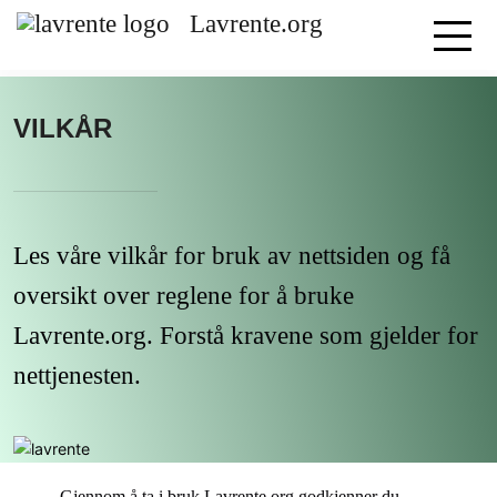
Lavrente.org
VILKÅR
Les våre vilkår for bruk av nettsiden og få
oversikt over reglene for å bruke
Lavrente.org. Forstå kravene som gjelder for
nettjenesten.
Gjennom å ta i bruk Lavrente.org godkjenner du