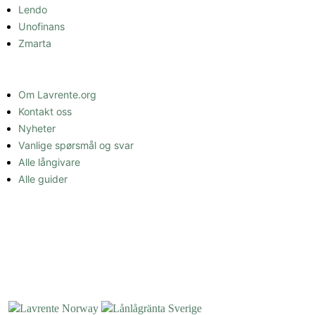
Lendo
Unofinans
Zmarta
INFORMASJON
Om Lavrente.org
Kontakt oss
Nyheter
Vanlige spørsmål og svar
Alle långivare
Alle guider
OM OSS
Lavrente.org eies av Enkla Media s.r.o (07992599) og er et uavhengig,
annonsestøttet nettsted som sammenligner lån.
Copyright © 2026 Lavrente.org. All Rights Reserved.