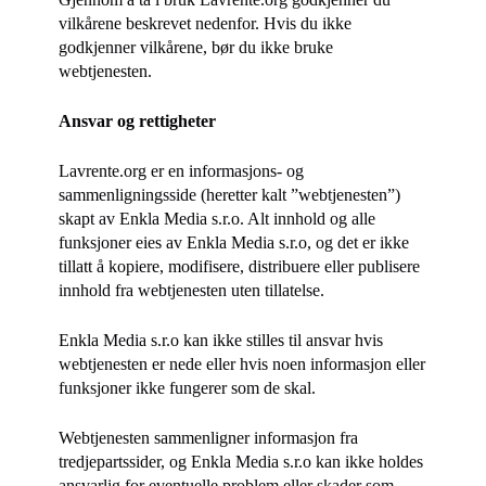
vilkårene beskrevet nedenfor. Hvis du ikke
godkjenner vilkårene, bør du ikke bruke
webtjenesten.
Ansvar og rettigheter
Lavrente.org er en informasjons- og
sammenligningsside (heretter kalt ”webtjenesten”)
skapt av
Enkla Media s.r.o
. Alt innhold og alle
funksjoner eies av
Enkla Media s.r.o
, og det er ikke
tillatt å kopiere, modifisere, distribuere eller publisere
innhold fra webtjenesten uten tillatelse.
Enkla Media s.r.o
kan ikke stilles til ansvar hvis
webtjenesten er nede eller hvis noen informasjon eller
funksjoner ikke fungerer som de skal.
Webtjenesten sammenligner informasjon fra
tredjepartssider, og
Enkla Media s.r.o
kan ikke holdes
ansvarlig for eventuelle problem eller skader som