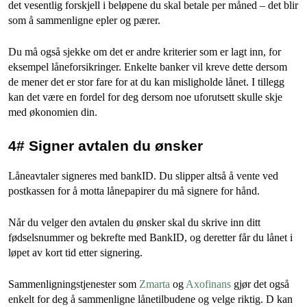
det vesentlig forskjell i beløpene du skal betale per måned – det blir
som å sammenligne epler og pærer.
Du må også sjekke om det er andre kriterier som er lagt inn, for
eksempel låneforsikringer. Enkelte banker vil kreve dette dersom
de mener det er stor fare for at du kan misligholde lånet. I tillegg
kan det være en fordel for deg dersom noe uforutsett skulle skje
med økonomien din.
4# Signer avtalen du ønsker
Låneavtaler signeres med bankID. Du slipper altså å vente ved
postkassen for å motta lånepapirer du må signere for hånd.
Når du velger den avtalen du ønsker skal du skrive inn ditt
fødselsnummer og bekrefte med BankID, og deretter får du lånet i
løpet av kort tid etter signering.
Sammenligningstjenester som
Zmarta
og
Axofinans
gjør det også
enkelt for deg å sammenligne lånetilbudene og velge riktig. D kan