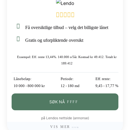
Få oversiktlige tilbud – velg det billigste lånet
Gratis og uforpliktende oversikt
Exsempel: Eff. rente 13,44%. 140.000 o/5år. Kostnad kr 49.412. Totalt kr
189.412
Lånebeløp:
Periode:
Eff. rente:
10 000 - 800 000 kr
12 - 180 md
9,45 - 17,77 %
SØK NÅ
på Lendos nettside (annonse)
VIS MER