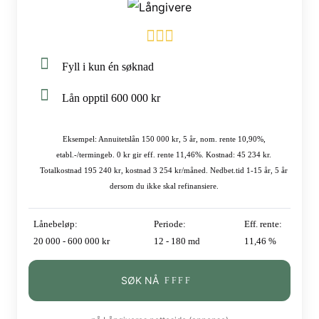
Fyll i kun én søknad
Lån opptil 600 000 kr
Eksempel: Annuitetslån 150 000 kr, 5 år, nom. rente 10,90%,
etabl.-/termingeb. 0 kr gir eff. rente 11,46%. Kostnad: 45 234 kr.
Totalkostnad 195 240 kr, kostnad 3 254 kr/måned. Nedbet.tid 1-15 år, 5 år
dersom du ikke skal refinansiere.
Lånebeløp:
Periode:
Eff. rente:
20 000 - 600 000 kr
12 - 180 md
11,46 %
SØK NÅ