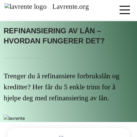
Lavrente.org
REFINANSIERING AV LÅN –
HVORDAN FUNGERER DET?
Trenger du å refinansiere forbrukslån og
kreditter? Her får du 5 enkle trinn for å
hjelpe deg med refinansiering av lån.