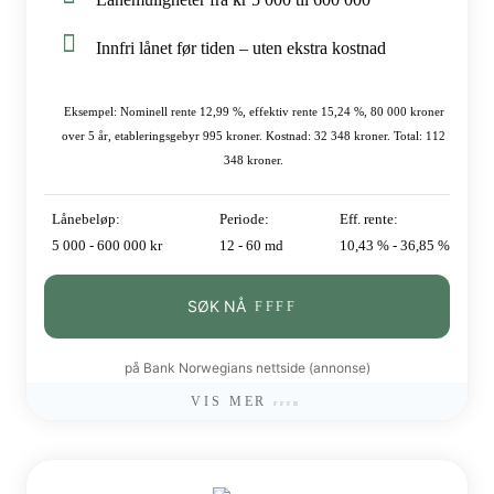
Innfri lånet før tiden – uten ekstra kostnad
Eksempel: Nominell rente 12,99 %, effektiv rente 15,24 %, 80 000 kroner
over 5 år, etableringsgebyr 995 kroner. Kostnad: 32 348 kroner. Total: 112
348 kroner.
Lånebeløp:
Periode:
Eff. rente:
5 000 - 600 000 kr
12 - 60 md
10,43 % - 36,85 %
SØK NÅ
på Bank Norwegians nettside (annonse)
VIS MER