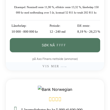
Eksempel: Nominell rente 11,90 %, effektiv rente 13,32 %, lånebeløp 150
000 kr med nedbetaling over 5 år, kostnad 52 811 kr totalt 202 811 kr.
Lånebeløp:
Periode:
Eff. rente:
10 000 - 800 000 kr
12 - 240 md
8,19 % - 26,23 %
SØK NÅ
på Axo FInans nettside (annonse)
VIS MER
Lånemuligheter fra kr 5 000 til 600 000