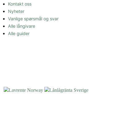
Kontakt oss
Nyheter
Vanlige spørsmål og svar
Alle långivare
Alle guider
OM OSS
Lavrente.org eies av Enkla Media s.r.o (07992599) og er et uavhengig,
annonsestøttet nettsted som sammenligner lån.
Copyright © 2026 Lavrente.org. All Rights Reserved.