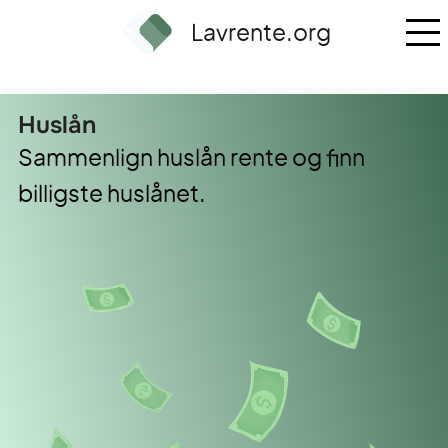
Lavrente.org
huslån
Sammenlign huslån rente og finn
billigste huslånet.